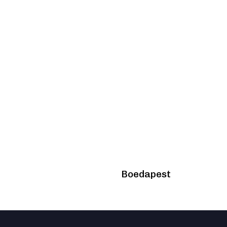
2 years ago
PV nieuwsber
Boedapest